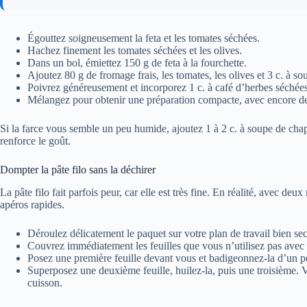
Égouttez soigneusement la feta et les tomates séchées.
Hachez finement les tomates séchées et les olives.
Dans un bol, émiettez 150 g de feta à la fourchette.
Ajoutez 80 g de fromage frais, les tomates, les olives et 3 c. à so
Poivrez généreusement et incorporez 1 c. à café d’herbes séchées
Mélangez pour obtenir une préparation compacte, avec encore de
Si la farce vous semble un peu humide, ajoutez 1 à 2 c. à soupe de cha
renforce le goût.
Dompt­er la pâte filo sans la déchirer
La pâte filo fait parfois peur, car elle est très fine. En réalité, avec deu
apéros rapides.
Déroulez délicatement le paquet sur votre plan de travail bien sec
Couvrez immédiatement les feuilles que vous n’utilisez pas ave
Posez une première feuille devant vous et badigeonnez-la d’un p
Superposez une deuxième feuille, huilez-la, puis une troisième. Vo
cuisson.