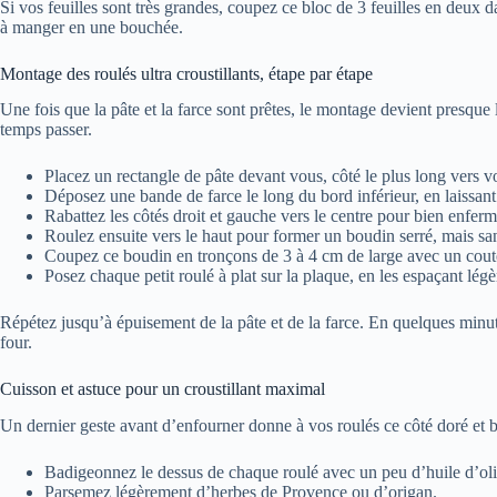
Si vos feuilles sont très grandes, coupez ce bloc de 3 feuilles en deux da
à manger en une bouchée.
Montage des roulés ultra croustillants, étape par étape
Une fois que la pâte et la farce sont prêtes, le montage devient presque
temps passer.
Placez un rectangle de pâte devant vous, côté le plus long vers v
Déposez une bande de farce le long du bord inférieur, en laissant 
Rabattez les côtés droit et gauche vers le centre pour bien enferme
Roulez ensuite vers le haut pour former un boudin serré, mais san
Coupez ce boudin en tronçons de 3 à 4 cm de large avec un cout
Posez chaque petit roulé à plat sur la plaque, en les espaçant lég
Répétez jusqu’à épuisement de la pâte et de la farce. En quelques minut
four.
Cuisson et astuce pour un croustillant maximal
Un dernier geste avant d’enfourner donne à vos roulés ce côté doré et bri
Badigeonnez le dessus de chaque roulé avec un peu d’huile d’oli
Parsemez légèrement d’herbes de Provence ou d’origan.