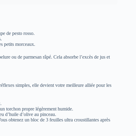
upe de pesto rosso.
.
s petits morceaux.
pelure ou de parmesan râpé. Cela absorbe l’excès de jus et
x réflexes simples, elle devient votre meilleure alliée pour les
.
c un torchon propre légèrement humide.
eu d’huile d’olive au pinceau.
us obtenez un bloc de 3 feuilles ultra croustillantes après