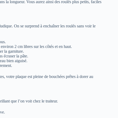
ns la longueur. Vous aurez ainsi des roulés plus petits, faciles
 ludique. On se surprend à enchaîner les roulés sans voir le
ous.
environ 2 cm libres sur les côtés et en haut.
r la garniture.
s écraser la pâte.
eau bien aiguisé.
èrement.
es, votre plaque est pleine de bouchées prêtes à dorer au
llant que l’on voit chez le traiteur.
ve.