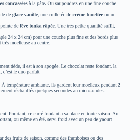
s concassées
à la pâte. Ou saupoudrez-en une fine couche
oule de
glace vanille
, une cuillerée de
crème fouettée
ou un
 pointe de
fève tonka râpée
. Une très petite quantité suffit,
mple 24 x 24 cm) pour une couche plus fine et des bords plus
t très moelleuse au centre.
ent tiède, il est à son apogée. Le chocolat reste fondant, la
 c’est le duo parfait.
ue. À température ambiante, ils gardent leur moelleux pendant
2
égèrement réchauffés quelques secondes au micro-ondes.
nt. Pourtant, ce carré fondant a sa place en toute saison. Au
fortant, ou même en été, servi froid avec un peu de yaourt
par des fruits de saison, comme des framboises ou des