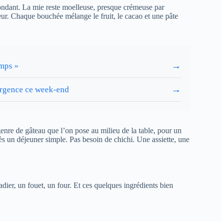
fondant. La mie reste moelleuse, presque crémeuse par
deur. Chaque bouchée mélange le fruit, le cacao et une pâte
→
emps »
→
’urgence ce week-end
e genre de gâteau que l’on pose au milieu de la table, pour un
 un déjeuner simple. Pas besoin de chichi. Une assiette, une
ier, un fouet, un four. Et ces quelques ingrédients bien