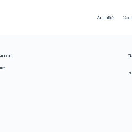
Actualités
Cont
accro !
R
mie
A