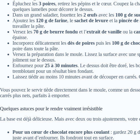
Épluchez les
3 poires
, retirez les pépins et le cœur. Coupez la 
quelques lamelles pour décorer le dessus.
Dans un grand saladier, fouettez les
2 œufs
avec les
100 g de su
Ajoutez les
120 g de farine
, le
sachet de levure
et la
pincée de 
travailler la pâte.
Versez les
70 g de beurre fondu
et l’
extrait de vanille
ou la
ca
épaisse.
Incorporez délicatement les
dès de poires
puis les
100 g de cho
poire dans toute la pâte.
Versez la préparation dans le moule. Lissez la surface avec une s
joliment sur le dessus.
Enfournez pour
25 à 30 minutes
. Le dessus doit être doré, les b
tremblotant pour un résultat bien fondant.
Laissez tiédir au moins 10 minutes avant de découper en carrés. 
Vous pouvez le servir tiède directement dans le moule, comme un desser
carrés plus nets, parfaits à emporter.
Quelques astuces pour le rendre vraiment irrésistible
La base est déjà délicieuse. Mais avec deux ou trois ajustements, votre 
Pour un cœur de chocolat encore plus coulant
: gardez 20 g d
juste avant d’enfourner. Ils fondront tout en surface.