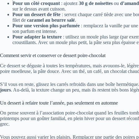
Pour un côté croquant
: ajoutez
30 g de noisettes
ou
d’amande
sur le dessus avant cuisson.
Pour un dessert de fête
: servez chaque carré tiède avec une b
filet de
caramel au beurre salé
.
Pour une version plus parfumée
: remplacez la vanille par une
son parfum est intense.
Pour adapter la texture
: utilisez un moule plus large (par exe
croustillants. Avec un moule plus petit, la pâte sera plus épaisse e
Comment servir et conserver ce dessert poire-chocolat
Ce dessert se déguste à toutes les températures, mais avouons-le, légèrem
poire moelleuse, la pâte douce. Avec un thé, un café, un chocolat chaud,
S’il vous en reste, glissez les carrés refroidis dans une boîte hermétiq
jours
. Au-delà, la texture change un peu, mais ils restent très bons l
Un dessert à refaire toute l’année, pas seulement en automne
On pense souvent à l’association poire-chocolat quand les feuilles tombe
printemps pour un goûter familial, en plein hiver pour un dessert récon
grec.
Vous pouvez aussi varier les plaisirs. Remplacer une partie des poires 