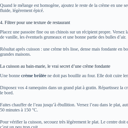
Quand le mélange est homogène, ajoutez le reste de la crème en une seu
fluide, légèrement épicé.
4. Filtrer pour une texture de restaurant
Placez une passoire fine ou un chinois sur un récipient propre. Versez la
de vanille, les éventuels grumeaux et une bonne partie des bulles d’air.
Résultat après cuisson : une crème très lisse, dense mais fondante en 
grandes maisons.
La cuisson au bain-marie, le vrai secret d’une crème fondante
Une bonne
crème brûlée
ne doit pas bouillir au four. Elle doit cuire
Disposez vos 4 ramequins dans un grand plat à gratin. Répartissez la c
le bord.
Faites chauffer de l’eau jusqu’à ébullition. Versez l’eau dans le plat, 
50 minutes à 150 °C.
Pour vérifier la cuisson, secouez très légèrement le plat. Le centre doi
c’est un peu trop cuit.