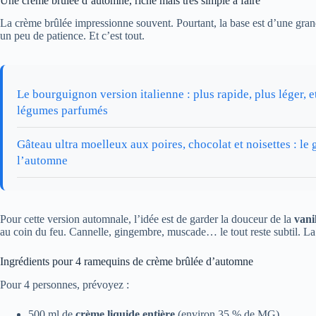
Une crème brûlée d’automne, riche mais très simple à faire
La crème brûlée impressionne souvent. Pourtant, la base est d’une gran
un peu de patience. Et c’est tout.
Le bourguignon version italienne : plus rapide, plus léger, e
légumes parfumés
Gâteau ultra moelleux aux poires, chocolat et noisettes : le 
l’automne
Pour cette version automnale, l’idée est de garder la douceur de la
vani
au coin du feu. Cannelle, gingembre, muscade… le tout reste subtil. La
Ingrédients pour 4 ramequins de crème brûlée d’automne
Pour 4 personnes, prévoyez :
500 ml de
crème liquide entière
(environ 35 % de MG)