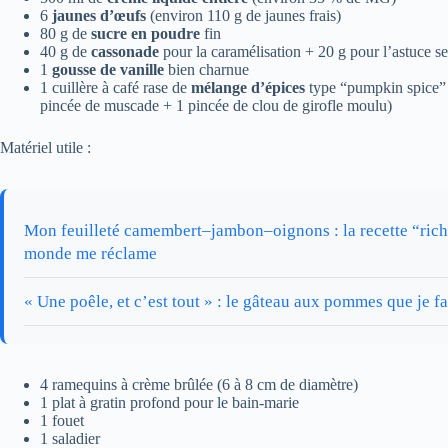
6
jaunes d’œufs
(environ 110 g de jaunes frais)
80 g de
sucre en poudre
fin
40 g de
cassonade
pour la caramélisation + 20 g pour l’astuce se
1
gousse de vanille
bien charnue
1 cuillère à café rase de
mélange d’épices
type “pumpkin spice” (
pincée de muscade + 1 pincée de clou de girofle moulu)
Matériel utile :
Mon feuilleté camembert–jambon–oignons : la recette “riche 
monde me réclame
« Une poêle, et c’est tout » : le gâteau aux pommes que je fa
4 ramequins à crème brûlée (6 à 8 cm de diamètre)
1 plat à gratin profond pour le bain-marie
1 fouet
1 saladier