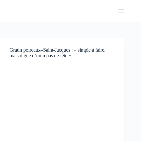
Passer
au
contenu
Gratin poireaux–Saint-Jacques : « simple à faire,
mais digne d’un repas de fête »