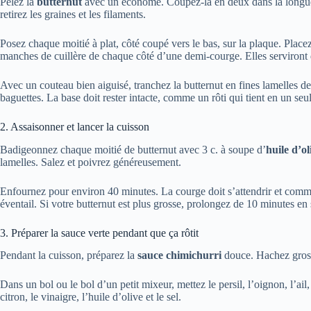
Pelez la
butternut
avec un économe. Coupez-la en deux dans la longueur
retirez les graines et les filaments.
Posez chaque moitié à plat, côté coupé vers le bas, sur la plaque. Plac
manches de cuillère de chaque côté d’une demi-courge. Elles serviront
Avec un couteau bien aiguisé, tranchez la butternut en fines lamelles de
baguettes. La base doit rester intacte, comme un rôti qui tient en un se
2. Assaisonner et lancer la cuisson
Badigeonnez chaque moitié de butternut avec 3 c. à soupe d’
huile d’ol
lamelles. Salez et poivrez généreusement.
Enfournez pour environ 40 minutes. La courge doit s’attendrir et comm
éventail. Si votre butternut est plus grosse, prolongez de 10 minutes en 
3. Préparer la sauce verte pendant que ça rôtit
Pendant la cuisson, préparez la
sauce chimichurri
douce. Hachez grossi
Dans un bol ou le bol d’un petit mixeur, mettez le persil, l’oignon, l’ail, 
citron, le vinaigre, l’huile d’olive et le sel.