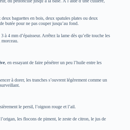
, du pédoncule jusqu’à la base. À l’aide d’une cuillère,
ez deux baguettes en bois, deux spatules plates ou deux
 de butée pour ne pas couper jusqu’au fond.
 3 à 4 mm d’épaisseur. Arrêtez la lame dès qu’elle touche les
ul morceau.
ive
, en essayant de faire pénétrer un peu l’huile entre les
encer à dorer, les tranches s’ouvrent légèrement comme un
surveillant.
èrement le persil, l’oignon rouge et l’ail.
l’origan, les flocons de piment, le zeste de citron, le jus de