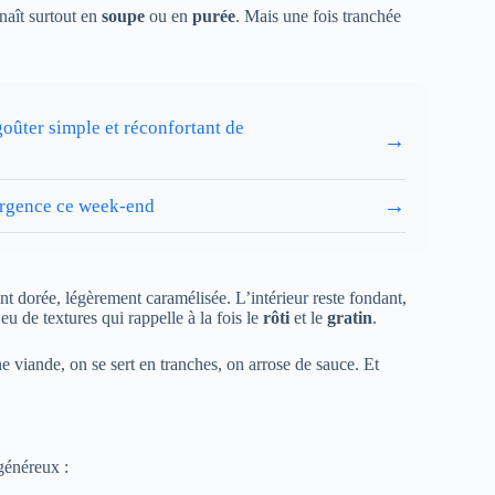
naît surtout en
soupe
ou en
purée
. Mais une fois tranchée
goûter simple et réconfortant de
→
→
’urgence ce week-end
ent dorée, légèrement caramélisée. L’intérieur reste fondant,
u de textures qui rappelle à la fois le
rôti
et le
gratin
.
e viande, on se sert en tranches, on arrose de sauce. Et
généreux :