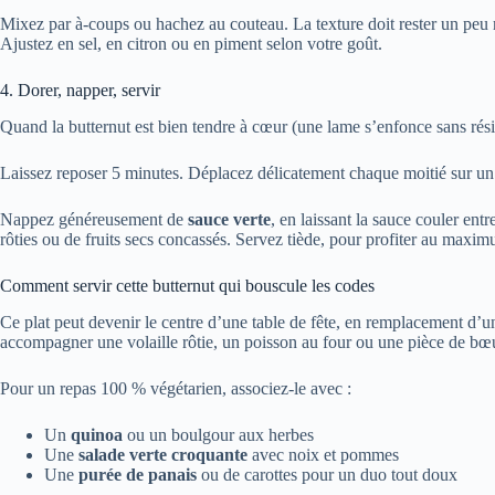
Mixez par à-coups ou hachez au couteau. La texture doit rester un peu 
Ajustez en sel, en citron ou en piment selon votre goût.
4. Dorer, napper, servir
Quand la butternut est bien tendre à cœur (une lame s’enfonce sans résist
Laissez reposer 5 minutes. Déplacez délicatement chaque moitié sur un p
Nappez généreusement de
sauce verte
, en laissant la sauce couler ent
rôties ou de fruits secs concassés. Servez tiède, pour profiter au maxim
Comment servir cette butternut qui bouscule les codes
Ce plat peut devenir le centre d’une table de fête, en remplacement d’un 
accompagner une volaille rôtie, un poisson au four ou une pièce de bœ
Pour un repas 100 % végétarien, associez-le avec :
Un
quinoa
ou un boulgour aux herbes
Une
salade verte croquante
avec noix et pommes
Une
purée de panais
ou de carottes pour un duo tout doux