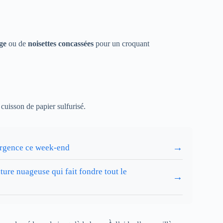
ge
ou de
noisettes concassées
pour un croquant
cuisson de papier sulfurisé.
→
’urgence ce week-end
ture nuageuse qui fait fondre tout le
→