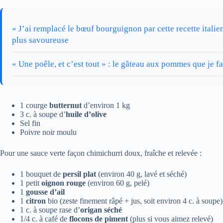
« J’ai remplacé le bœuf bourguignon par cette recette italien
plus savoureuse
« Une poêle, et c’est tout » : le gâteau aux pommes que je fa
1 courge
butternut
d’environ 1 kg
3 c. à soupe d’
huile d’olive
Sel fin
Poivre noir moulu
Pour une sauce verte façon chimichurri doux, fraîche et relevée :
1 bouquet de
persil plat
(environ 40 g, lavé et séché)
1 petit
oignon rouge
(environ 60 g, pelé)
1
gousse d’ail
1
citron
bio (zeste finement râpé + jus, soit environ 4 c. à soupe)
1 c. à soupe rase d’
origan séché
1/4 c. à café de
flocons de piment
(plus si vous aimez relevé)