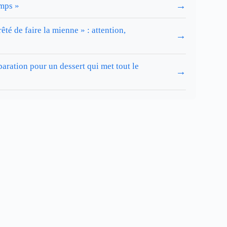
→
emps »
rêté de faire la mienne » : attention,
→
aration pour un dessert qui met tout le
→