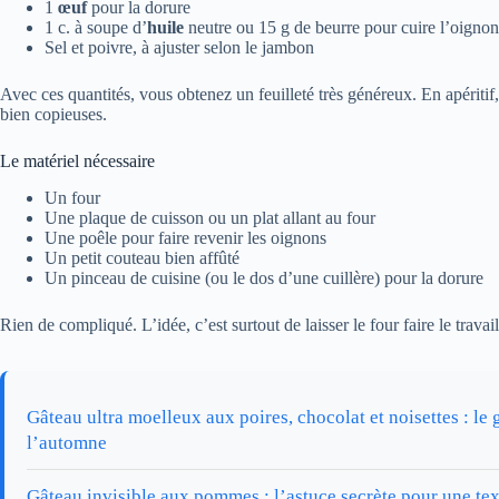
1
œuf
pour la dorure
1 c. à soupe d’
huile
neutre ou 15 g de beurre pour cuire l’oignon
Sel et poivre, à ajuster selon le jambon
Avec ces quantités, vous obtenez un feuilleté très généreux. En apéritif,
bien copieuses.
Le matériel nécessaire
Un four
Une plaque de cuisson ou un plat allant au four
Une poêle pour faire revenir les oignons
Un petit couteau bien affûté
Un pinceau de cuisine (ou le dos d’une cuillère) pour la dorure
Rien de compliqué. L’idée, c’est surtout de laisser le four faire le trava
Gâteau ultra moelleux aux poires, chocolat et noisettes : le 
l’automne
Gâteau invisible aux pommes : l’astuce secrète pour une tex