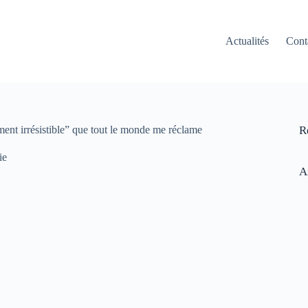
Actualités
Cont
ent irrésistible” que tout le monde me réclame
R
ie
A