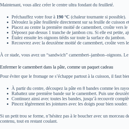
Maintenant, vous allez créer le centre ultra fondant du feuilleté.
Préchauffez votre four à
190 °C
(chaleur tournante si possible).
Déroulez la pâte feuilletée directement sur sa feuille de cuisson e
Placez au centre la première moitié de camembert, croûte vers le 
Déposez par-dessus 1 tranche de jambon cru. Si elle est petite, a
Étalez ensuite les oignons tiédis sur toute la surface du jambon.
Recouvrez avec la deuxième moitié de camembert, croûte vers l
À ce stade, vous avez un “sandwich” camembert–jambon–oignons. Le rest
Enfermer le camembert dans la pâte, comme un paquet cadeau
Pour éviter que le fromage ne s’échappe partout à la cuisson, il faut bie
À partir du centre, découpez la pâte en 8 bandes comme les rayo
Rabattez une première bande sur le camembert. Puis une deuxièm
Continuez ainsi avec toutes les bandes, jusqu’à recouvrir compl
Pincez légèrement les jointures avec les doigts pour bien souder.
Si un petit trou se forme, n’hésitez pas à le boucher avec un morceau de
contenu, tout en restant coulant.