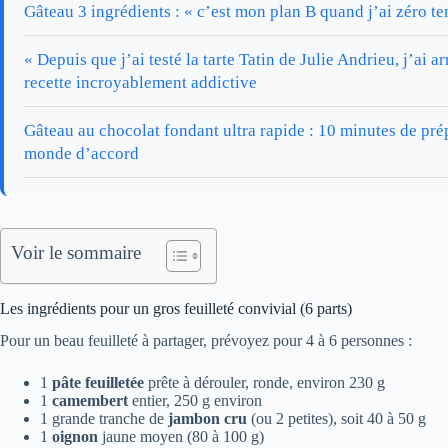
Gâteau 3 ingrédients : « c’est mon plan B quand j’ai zéro t
« Depuis que j’ai testé la tarte Tatin de Julie Andrieu, j’ai ar
recette incroyablement addictive
Gâteau au chocolat fondant ultra rapide : 10 minutes de prép
monde d’accord
Voir le sommaire
Les ingrédients pour un gros feuilleté convivial (6 parts)
Pour un beau feuilleté à partager, prévoyez pour 4 à 6 personnes :
1
pâte feuilletée
prête à dérouler, ronde, environ 230 g
1
camembert
entier, 250 g environ
1 grande tranche de
jambon cru
(ou 2 petites), soit 40 à 50 g
1
oignon
jaune moyen (80 à 100 g)