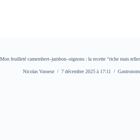
Passer
au
contenu
Mon feuilleté camembert–jambon–oignons : la recette “riche mais tellem
Nicolas Vasseur
7 décembre 2025 à 17:11
Gastronom