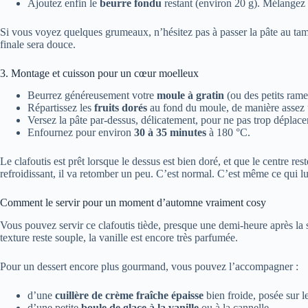
Ajoutez enfin le
beurre fondu
restant (environ 20 g). Mélangez 
Si vous voyez quelques grumeaux, n’hésitez pas à passer la pâte au tamis
finale sera douce.
3. Montage et cuisson pour un cœur moelleux
Beurrez généreusement votre
moule à gratin
(ou des petits rame
Répartissez les
fruits dorés
au fond du moule, de manière assez 
Versez la pâte par-dessus, délicatement, pour ne pas trop déplacer 
Enfournez pour environ
30 à 35 minutes
à 180 °C.
Le clafoutis est prêt lorsque le dessus est bien doré, et que le centre r
refroidissant, il va retomber un peu. C’est normal. C’est même ce qui l
Comment le servir pour un moment d’automne vraiment cosy
Vous pouvez servir ce clafoutis tiède, presque une demi-heure après la s
texture reste souple, la vanille est encore très parfumée.
Pour un dessert encore plus gourmand, vous pouvez l’accompagner :
d’une
cuillère de crème fraîche épaisse
bien froide, posée sur l
d’une petite
boule de glace à la vanille
ou à la cannelle