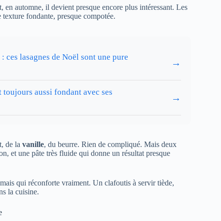
t, en automne, il devient presque encore plus intéressant. Les
e texture fondante, presque compotée.
: ces lasagnes de Noël sont une pure
→
t toujours aussi fondant avec ses
→
t, de la
vanille
, du beurre. Rien de compliqué. Mais deux
on, et une pâte très fluide qui donne un résultat presque
 mais qui réconforte vraiment. Un clafoutis à servir tiède,
ns la cuisine.
e