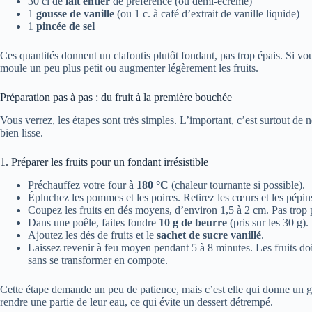
30 cl de
lait entier
de préférence (ou demi-écrémé)
1
gousse de vanille
(ou 1 c. à café d’extrait de vanille liquide)
1
pincée de sel
Ces quantités donnent un clafoutis plutôt fondant, pas trop épais. Si vo
moule un peu plus petit ou augmenter légèrement les fruits.
Préparation pas à pas : du fruit à la première bouchée
Vous verrez, les étapes sont très simples. L’important, c’est surtout de n
bien lisse.
1. Préparer les fruits pour un fondant irrésistible
Préchauffez votre four à
180 °C
(chaleur tournante si possible).
Épluchez les pommes et les poires. Retirez les cœurs et les pépin
Coupez les fruits en dés moyens, d’environ 1,5 à 2 cm. Pas trop p
Dans une poêle, faites fondre
10 g de beurre
(pris sur les 30 g).
Ajoutez les dés de fruits et le
sachet de sucre vanillé
.
Laissez revenir à feu moyen pendant 5 à 8 minutes. Les fruits do
sans se transformer en compote.
Cette étape demande un peu de patience, mais c’est elle qui donne un go
rendre une partie de leur eau, ce qui évite un dessert détrempé.