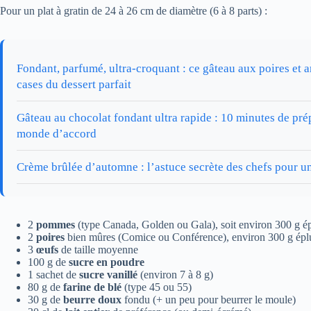
Pour un plat à gratin de 24 à 26 cm de diamètre (6 à 8 parts) :
Fondant, parfumé, ultra-croquant : ce gâteau aux poires et
cases du dessert parfait
Gâteau au chocolat fondant ultra rapide : 10 minutes de prép
monde d’accord
Crème brûlée d’automne : l’astuce secrète des chefs pour un
2
pommes
(type Canada, Golden ou Gala), soit environ 300 g é
2
poires
bien mûres (Comice ou Conférence), environ 300 g épl
3
œufs
de taille moyenne
100 g de
sucre en poudre
1 sachet de
sucre vanillé
(environ 7 à 8 g)
80 g de
farine de blé
(type 45 ou 55)
30 g de
beurre doux
fondu (+ un peu pour beurrer le moule)