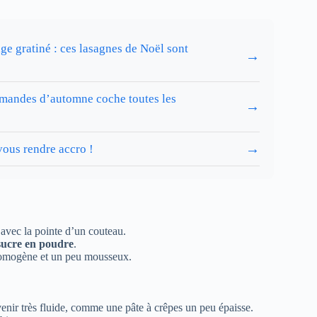
e gratiné : ces lasagnes de Noël sont
→
 amandes d’automne coche toutes les
→
→
vous rendre accro !
 avec la pointe d’un couteau.
sucre en poudre
.
 homogène et un peu mousseux.
evenir très fluide, comme une pâte à crêpes un peu épaisse.