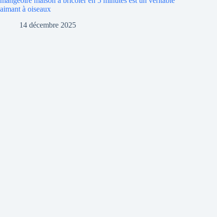
mangeoire maison à bricoler en 5 minutes est un véritable
aimant à oiseaux
14 décembre 2025