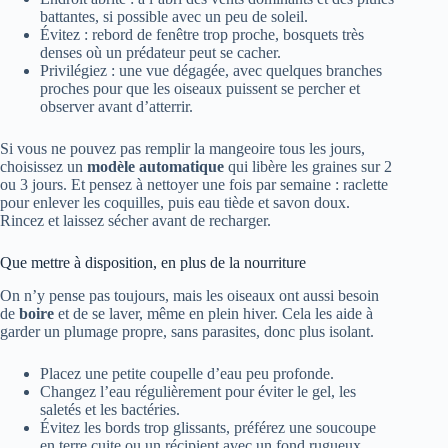
battantes, si possible avec un peu de soleil.
Évitez : rebord de fenêtre trop proche, bosquets très
denses où un prédateur peut se cacher.
Privilégiez : une vue dégagée, avec quelques branches
proches pour que les oiseaux puissent se percher et
observer avant d’atterrir.
Si vous ne pouvez pas remplir la mangeoire tous les jours,
choisissez un
modèle automatique
qui libère les graines sur 2
ou 3 jours. Et pensez à nettoyer une fois par semaine : raclette
pour enlever les coquilles, puis eau tiède et savon doux.
Rincez et laissez sécher avant de recharger.
Que mettre à disposition, en plus de la nourriture
On n’y pense pas toujours, mais les oiseaux ont aussi besoin
de
boire
et de se laver, même en plein hiver. Cela les aide à
garder un plumage propre, sans parasites, donc plus isolant.
Placez une petite coupelle d’eau peu profonde.
Changez l’eau régulièrement pour éviter le gel, les
saletés et les bactéries.
Évitez les bords trop glissants, préférez une soucoupe
en terre cuite ou un récipient avec un fond rugueux.