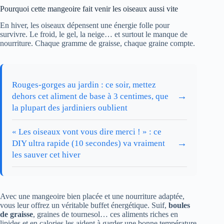
Pourquoi cette mangeoire fait venir les oiseaux aussi vite
En hiver, les oiseaux dépensent une énergie folle pour
survivre. Le froid, le gel, la neige… et surtout le manque de
nourriture. Chaque gramme de graisse, chaque graine compte.
Rouges-gorges au jardin : ce soir, mettez
→
dehors cet aliment de base à 3 centimes, que
la plupart des jardiniers oublient
« Les oiseaux vont vous dire merci ! » : ce
→
DIY ultra rapide (10 secondes) va vraiment
les sauver cet hiver
Avec une mangeoire bien placée et une nourriture adaptée,
vous leur offrez un véritable buffet énergétique. Suif,
boules
de graisse
, graines de tournesol… ces aliments riches en
lipides et en calories les aident à garder une bonne température