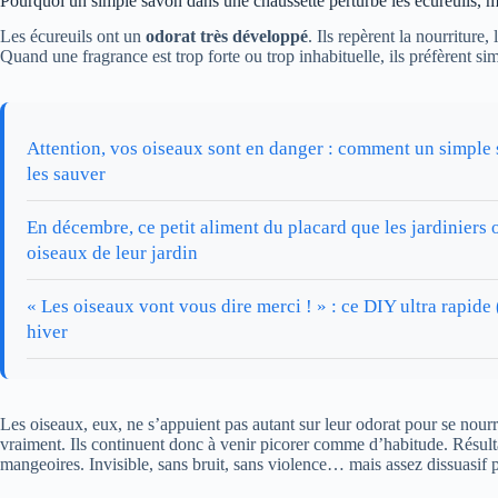
Pourquoi un simple savon dans une chaussette perturbe les écureuils, m
Les écureuils ont un
odorat très développé
. Ils repèrent la nourriture
Quand une fragrance est trop forte ou trop inhabituelle, ils préfèrent si
Attention, vos oiseaux sont en danger : comment un simple
les sauver
En décembre, ce petit aliment du placard que les jardiniers 
oiseaux de leur jardin
« Les oiseaux vont vous dire merci ! » : ce DIY ultra rapide
hiver
Les oiseaux, eux, ne s’appuient pas autant sur leur odorat pour se nou
vraiment. Ils continuent donc à venir picorer comme d’habitude. Résult
mangeoires. Invisible, sans bruit, sans violence… mais assez dissuasif p