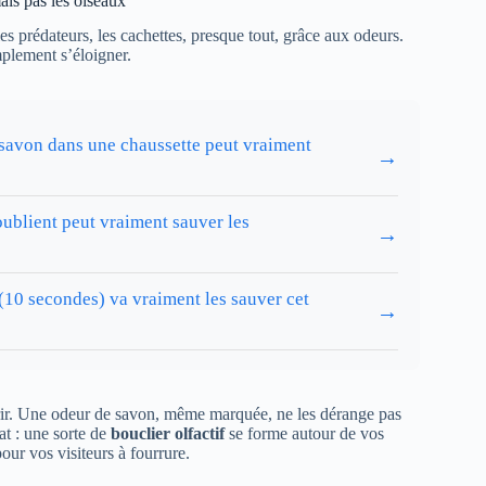
ais pas les oiseaux
, les prédateurs, les cachettes, presque tout, grâce aux odeurs.
mplement s’éloigner.
 savon dans une chaussette peut vraiment
→
oublient peut vraiment sauver les
→
 (10 secondes) va vraiment les sauver cet
→
rrir. Une odeur de savon, même marquée, ne les dérange pas
at : une sorte de
bouclier olfactif
se forme autour de vos
our vos visiteurs à fourrure.