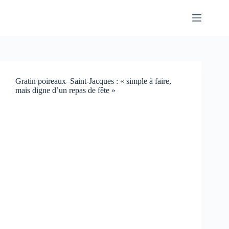
Passer
au
contenu
Gratin poireaux–Saint-Jacques : « simple à faire,
mais digne d’un repas de fête »